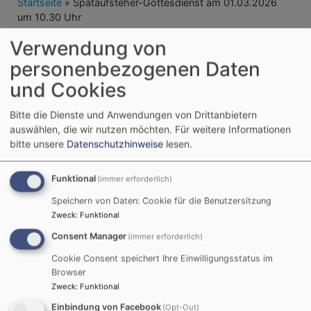
Breadcrumb
Startseite
Spätaufsteher-Gottesdienst am 01.03.2026
um 10.30 Uhr
Verwendung von
Spätaufsteher-
personenbezogenen Daten
Gottesdienst am
und Cookies
01.03.2026 um
Bitte die Dienste und Anwendungen von Drittanbietern
auswählen, die wir nutzen möchten.
Für weitere Informationen
10.30 Uhr
bitte unsere
Datenschutzhinweise
lesen.
Funktional
(immer erforderlich)
Spätaufsteher-Gottesdienst am 01.03.2026 um
Speichern von Daten: Cookie für die Benutzersitzung
10.30 Uhr
Zweck
:
Funktional
Consent Manager
(immer erforderlich)
Cookie Consent speichert Ihre Einwilligungsstatus im
Browser
Zweck
:
Funktional
Einbindung von Facebook
(Opt-Out)