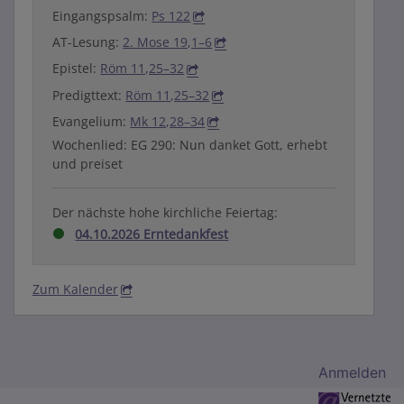
Eingangspsalm:
Ps 122
AT-Lesung:
2. Mose 19,1–6
Epistel:
Röm 11,25–32
Predigttext:
Röm 11,25–32
Evangelium:
Mk 12,28–34
Wochenlied: EG 290: Nun danket Gott, erhebt
und preiset
Der nächste hohe kirchliche Feiertag:
04.10.2026 Erntedankfest
Zum Kalender
Benutzermenü
Anmelden