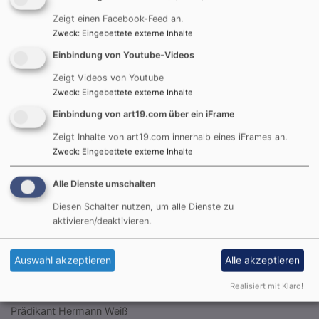
Zeigt einen Facebook-Feed an.
Zweck
:
Eingebettete externe Inhalte
Einbindung von Youtube-Videos
Zeigt Videos von Youtube
Zweck
:
Eingebettete externe Inhalte
Einbindung von art19.com über ein iFrame
Zeigt Inhalte von art19.com innerhalb eines iFrames an.
Zweck
:
Eingebettete externe Inhalte
Gottesdienste
Alle Dienste umschalten
So, 16.8. 9:30 Uhr
Kein Gottesdienst in Neuenmarkt, bitte besuchen Sie
Diesen Schalter nutzen, um alle Dienste zu
die Gottesdienste in Wirsberg oder Harsdorf
aktivieren/deaktivieren.
Ohne Ort
Auswahl akzeptieren
Alle akzeptieren
So, 23.8. 9:30 Uhr
Realisiert mit Klaro!
Gottesdienst
Prädikant Hermann Weiß