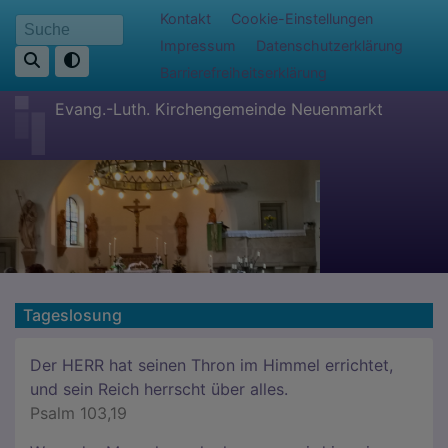
Direkt
Fußbereichsmenü
Kontakt
Cookie-Einstellungen
Suche
zum
Impressum
Datenschutzerklärung
Inhalt
Barrierefreiheitserklärung
Evang.-Luth. Kirchengemeinde Neuenmarkt
Tageslosung
Der HERR hat seinen Thron im Himmel errichtet,
und sein Reich herrscht über alles.
Psalm 103,19