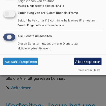
Zeigt Videos von Youtube
Weiterlesen
über
Zweck
:
Eingebettete externe Inhalte
Wolfgang
Einbindung von art19.com über ein iFrame
Buck
Der Herr ist auferstanden!
mit
Zeigt Inhalte von art19.com innerhalb eines iFrames an.
Zweck
:
Eingebettete externe Inhalte
seinem
Er ist wahrhaftig
neuen
auferstanden!
Alle Dienste umschalten
Programm
"immer
Diesen Schalter nutzen, um alle Dienste zu
aktivieren/deaktivieren.
weider..."
Feiern Sie doch mit uns Osternacht am Sonntag um
bei
5.30 Uhr in der dunklen Kirche. Frühstücken Sie
uns
doch auch im Anschluss daran mit uns im
Auswahl akzeptieren
Alle akzeptieren
am
Gemeindezentrum gegenüber. Jede und jeder der
Realisiert mit Klaro!
24.04.26
möchte, kann gerne was dazu mitbringen, dass wir
alle die Vielfalt genießen können.
Weiterlesen
über
Der
Herr
Karfreitag: Jesus hat uns
ist