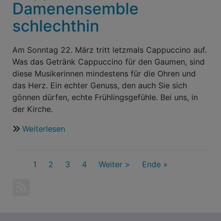
Todesstunde
Damenensemble
Jesu
schlechthin
Am Sonntag 22. März tritt letzmals Cappuccino auf.
Was das Getränk Cappuccino für den Gaumen, sind
diese Musikerinnen mindestens für die Ohren und
das Herz. Ein echter Genuss, den auch Sie sich
gönnen dürfen, echte Frühlingsgefühle. Bei uns, in
der Kirche.
Weiterlesen
über
Cappuccino,
das
Seitennummerierung
Aktuelle
1
Seite
2
Damenensemble
Seite
3
Seite
4
Nächste
Weiter >
Last
Ende »
Seite
schlechthin
Seite
page