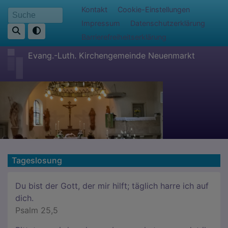
Direkt
Fußbereichsmenü
Kontakt
Cookie-Einstellungen
Suche
zum
Impressum
Datenschutzerklärung
Inhalt
Barrierefreiheitserklärung
Evang.-Luth. Kirchengemeinde Neuenmarkt
Tageslosung
Du bist der Gott, der mir hilft; täglich harre ich auf
dich.
Psalm 25,5