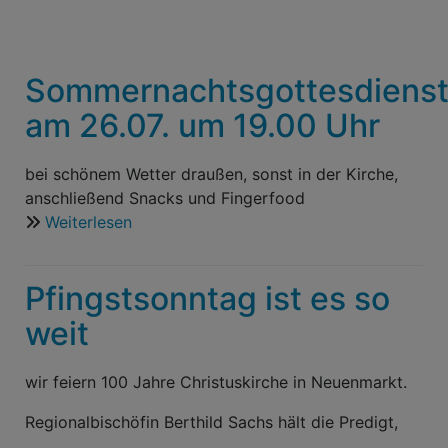
Sommernachtsgottesdiens
am 26.07. um 19.00 Uhr
bei schönem Wetter draußen, sonst in der Kirche,
anschließend Snacks und Fingerfood
Weiterlesen
über
Sommernachtsgottesdienst
am
Pfingstsonntag ist es so
26.07.
um
weit
19.00
Uhr
wir feiern 100 Jahre Christuskirche in Neuenmarkt.
Regionalbischöfin Berthild Sachs hält die Predigt,