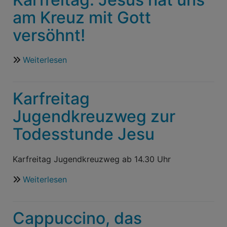
auferstanden!
am Kreuz mit Gott
Er
versöhnt!
ist
wahrhaftig
auferstanden!
Weiterlesen
über
Karfreitag:
Jesus
Karfreitag
hat
uns
Jugendkreuzweg zur
am
Todesstunde Jesu
Kreuz
mit
Gott
Karfreitag Jugendkreuzweg ab 14.30 Uhr
versöhnt!
Weiterlesen
über
Karfreitag
Jugendkreuzweg
Cappuccino, das
zur