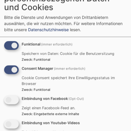
und Cookies
Tickets gibt es auch bei uns und in der Kita ohne
Online-Buchungsgebühr
Bitte die Dienste und Anwendungen von Drittanbietern
Weiterlesen
über
auswählen, die wir nutzen möchten.
Für weitere Informationen
bitte unsere
Datenschutzhinweise
lesen.
Daniel
Kallauch
Wolfgang Buck mit
mit
Funktional
(immer erforderlich)
seiner
seinem neuen Programm
Speichern von Daten: Cookie für die Benutzersitzung
Familien-
Zweck
:
Funktional
"immer weider..." bei uns
Mitmach-
Consent Manager
(immer erforderlich)
Musikshow
am 24.04.26
Cookie Consent speichert Ihre Einwilligungsstatus im
hier
Browser
bei
Zweck
:
Funktional
Wolfgang Buck, der bekannte fränkische
uns
Liedermacher kommt zu unserem Jubiläum.
Einbindung von Facebook
(Opt-Out)
am
Kommen Sie doch auch!
23.04.
Zeigt einen Facebook-Feed an.
Zweck
:
Eingebettete externe Inhalte
Für Senioren und Auszubildende gibt es
Einbindung von Youtube-Videos
Ermäßigung.