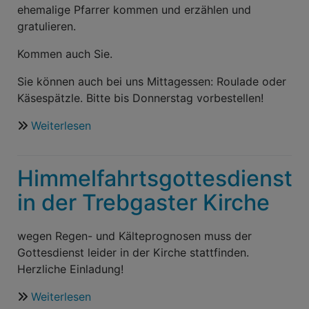
ehemalige Pfarrer kommen und erzählen und
gratulieren.
Kommen auch Sie.
Sie können auch bei uns Mittagessen: Roulade oder
Käsespätzle. Bitte bis Donnerstag vorbestellen!
Weiterlesen
über
Pfingstsonntag
ist
Himmelfahrtsgottesdienst
es
so
in der Trebgaster Kirche
weit
wegen Regen- und Kälteprognosen muss der
Gottesdienst leider in der Kirche stattfinden.
Herzliche Einladung!
Weiterlesen
über