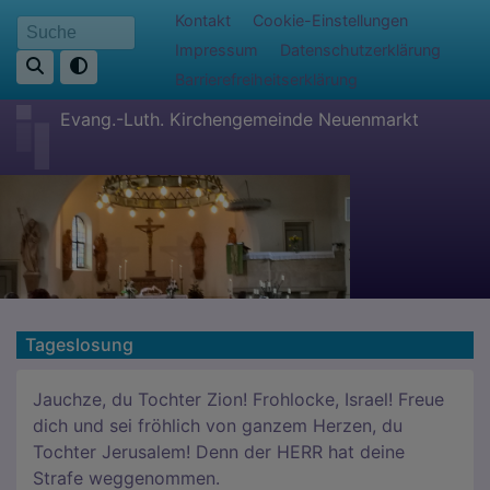
Direkt
Fußbereichsmenü
Kontakt
Cookie-Einstellungen
Suche
zum
Impressum
Datenschutzerklärung
Inhalt
Barrierefreiheitserklärung
Evang.-Luth. Kirchengemeinde Neuenmarkt
Tageslosung
Jauchze, du Tochter Zion! Frohlocke, Israel! Freue
dich und sei fröhlich von ganzem Herzen, du
Tochter Jerusalem! Denn der HERR hat deine
Strafe weggenommen.