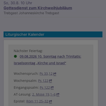
So, 30.8. 10 Uhr
Gottesdienst zum Kirchweihjubiläum
Trebgast
Johanneskirche Trebgast
Liturgischer Kalender
Nächster Feiertag:
09.08.2026 10. Sonntag nach Trinitatis:
Israelsonntag „Kirche und Israel“
Wochenspruch:
Ps 33,12
Wochenpsalm:
Ps 122
Eingangspsalm:
Ps 122
AT-Lesung:
2. Mose 19,1–6
Epistel:
Röm 11,25–32