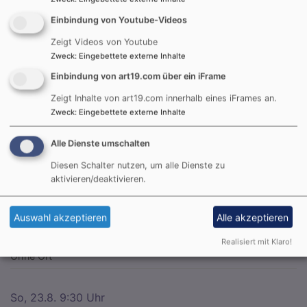
Einbindung von Youtube-Videos
Zeigt Videos von Youtube
Zweck
:
Eingebettete externe Inhalte
Einbindung von art19.com über ein iFrame
Zeigt Inhalte von art19.com innerhalb eines iFrames an.
Gottesdienste
Zweck
:
Eingebettete externe Inhalte
So, 9.8. 9:30 Uhr
Gottesdienst
Alle Dienste umschalten
Pfarrer Stefan Schleicher
Diesen Schalter nutzen, um alle Dienste zu
Neuenmarkt
Christuskirche Neuenmarkt
aktivieren/deaktivieren.
So, 16.8. 9:30 Uhr
Auswahl akzeptieren
Alle akzeptieren
Kein Gottesdienst in Neuenmarkt, bitte besuchen Sie
die Gottesdienste in Wirsberg oder Harsdorf
Realisiert mit Klaro!
Ohne Ort
So, 23.8. 9:30 Uhr