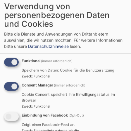
Verwendung von
Breadcrumb
Startseite
Neuenmarkter Adventsfenster 2025
personenbezogenen Daten
Neuenmarkter
und Cookies
Adventsfenster
Bitte die Dienste und Anwendungen von Drittanbietern
auswählen, die wir nutzen möchten.
Für weitere Informationen
bitte unsere
Datenschutzhinweise
lesen.
2025
Funktional
(immer erforderlich)
Speichern von Daten: Cookie für die Benutzersitzung
Neuenmarkter Adventsfenster 2025
Zweck
:
Funktional
Consent Manager
(immer erforderlich)
Cookie Consent speichert Ihre Einwilligungsstatus im
Browser
Zweck
:
Funktional
Einbindung von Facebook
(Opt-Out)
Zeigt einen Facebook-Feed an.
Zweck
:
Eingebettete externe Inhalte